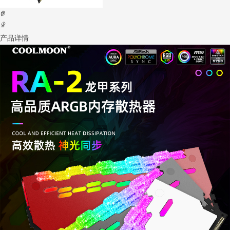
ꁆ
ꁇ
产品详情