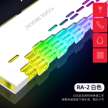
ꁸ
ꂅ
回到顶部
ꁗ
18723002445
ꀥ
QQ客服
微信二维码