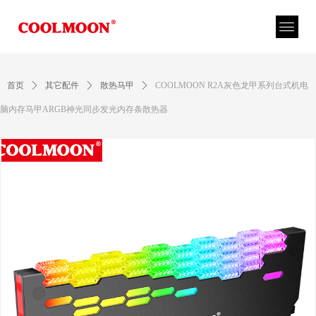
首页
ꄲ
其它配件
ꄲ
散热马甲
ꄲ
COOLMOON R2A灰色龙甲系列台式机电
脑内存马甲ARGB神光同步发光内存条散热器