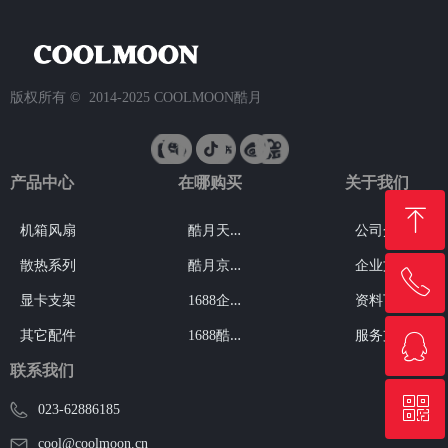
版权所有 ©  2014-2025
COOLMOON酷月
产品中心
在哪购买
关于我们
ꁸ
酷
月天猫旗舰店
机箱风扇
公司介绍
酷
月京东旗舰店
散热系列
企业文化
ꂅ
回到顶部
1
688企业工厂店
显卡支架
资料下载
1
688酷月品牌店
其它配件
服务支持
ꁗ
18723002445
联系我们
ꀥ
QQ客服
023-62886185
cool@coolmoon.cn