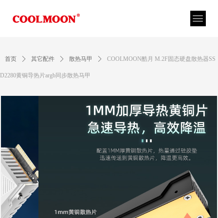
首页
ꄲ
其它配件
ꄲ
散热马甲
ꄲ
COOLMOON酷月 M.2F固态硬盘散热器SS
D2280黄铜导热片argb同步散热马甲