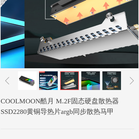
ꁆ
ꁇ
COOLMOON酷月 M.2F固态硬盘散热器
SSD2280黄铜导热片argb同步散热马甲