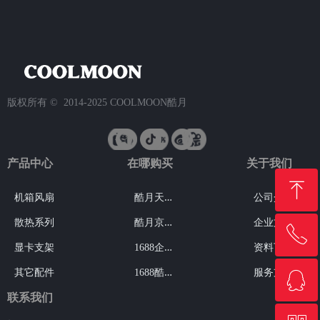
版权所有 ©  2014-2025
COOLMOON酷月
产品中心
在哪购买
关于我们
ꁸ
酷
月天猫旗舰店
机箱风扇
公司介绍
酷
月京东旗舰店
散热系列
企业文化
ꂅ
回到顶部
1
688企业工厂店
显卡支架
资料下载
1
688酷月品牌店
其它配件
服务支持
ꁗ
18723002445
联系我们