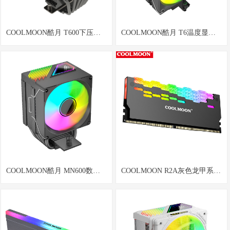
COOLMOON酷月 T600下压式6
COOLMOON酷月 T6温度显示6
铜管CPU散热器台式主机电脑
铜管高性能
12CM温控静音ARGB神光同步
AMD/1851/1700/1151多平台
高性能cpu风冷风扇
ARGB风扇数显电脑cpu散热器
COOLMOON酷月 MN600数显
COOLMOON R2A灰色龙甲系列
9cm六铜管cpu散热器台式机高
台式机电脑内存马甲ARGB神光
性能6热管ARGB幻彩塔式风冷
同步发光内存条散热器
散热器