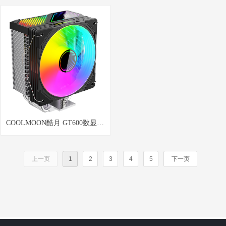
步ARGB风扇电脑温控散热神光
形异步ARGB电脑温控散热神光
同步静音机箱风扇
同步机箱风扇
COOLMOON酷月 GT600数显六
铜管ARGB风冷风扇台式机电脑
温度显示无限镜高效散热cpu散
上一页
1
2
3
4
5
下一页
热器